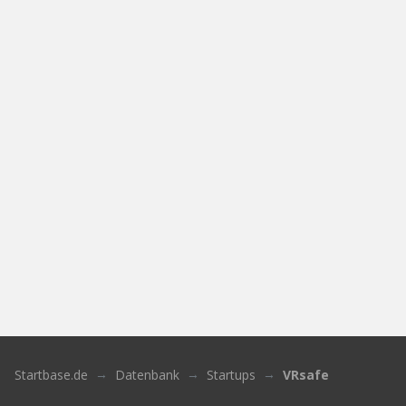
Startbase.de
Datenbank
Startups
VRsafe