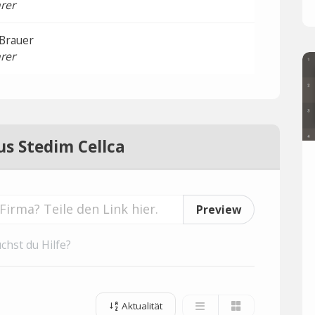
rer
 Brauer
rer
us Stedim Cellca
Preview
chst du Hilfe?
Aktualität