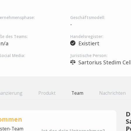
ernehmensphase:
Geschäftsmodell:
-
ße des Teams:
Handelsregister:
n/a
Existiert
Social Media:
Juristische Person:
Sartorius Stedim Cel
nanzierung
Produkt
Team
Nachrichten
D
rnommen
S
P
lysten-Team
Ist das dein Unternehmen?