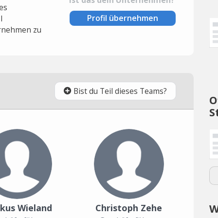
es
Profil übernehmen
l
rnehmen zu
Bist du Teil dieses Teams?
O
S
W
kus Wieland
Christoph Zehe