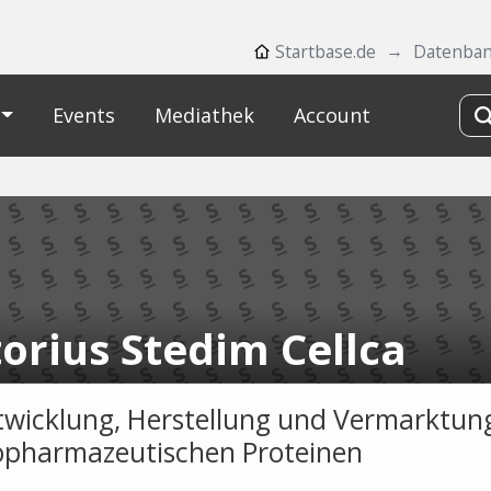
Startbase.de
Datenba
Events
Mediathek
Account
torius Stedim Cellca
twicklung, Herstellung und Vermarktun
opharmazeutischen Proteinen