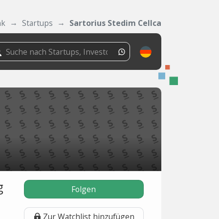
nk
Startups
Sartorius Stedim Cellca
g
Folgen
Zur Watchlist hinzufügen