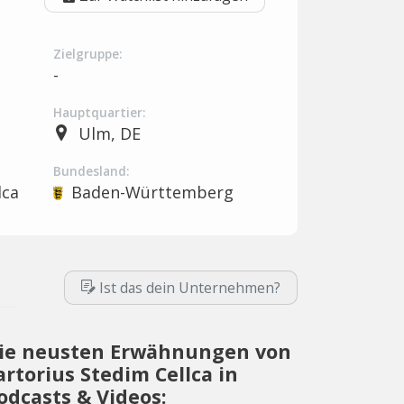
Zielgruppe:
-
Hauptquartier:
Ulm, DE
Bundesland:
lca
Baden-Württemberg
Ist das dein Unternehmen?
ie neusten Erwähnungen von
artorius Stedim Cellca in
odcasts & Videos: