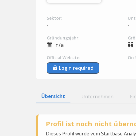
Sektor:
Unt
-
-
Gründungsjahr:
Grö
n/a
Official Website:
On 
Login required
Übersicht
Unternehmen
Fi
Profil ist noch nicht übe
Dieses Profil wurde vom Startbase Ana