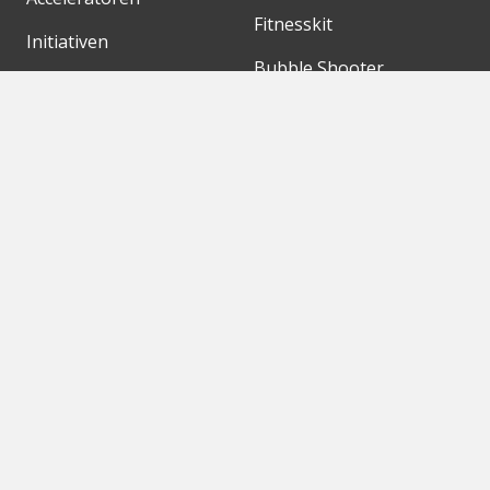
Fitnesskit
Initiativen
Bubble Shooter
Digitale Hubs
Workspaces
Events
Unsere Partner