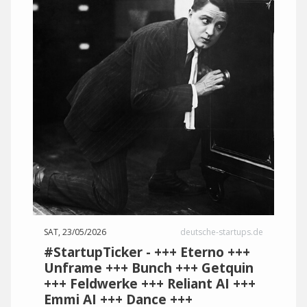
SAT, 23/05/2026
deutsche-startups.de
#StartupTicker - +++ Eterno +++
Unframe +++ Bunch +++ Getquin
+++ Feldwerke +++ Reliant AI +++
Emmi AI +++ Dance +++