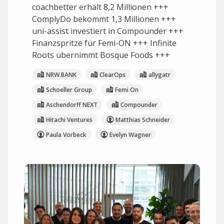
coachbetter erhält 8,2 Millionen +++
ComplyDo bekommt 1,3 Millionen +++
uni-assist investiert in Compounder +++
Finanzspritze für Femi-ON +++ Infinite
Roots übernimmt Bosque Foods +++
NRW.BANK
ClearOps
allygatr
Schoeller Group
Femi On
Aschendorff NEXT
Compounder
Hitachi Ventures
Matthias Schneider
Paula Vorbeck
Evelyn Wagner