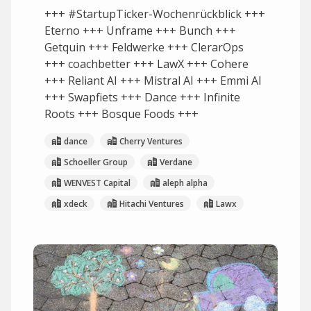
+++ #StartupTicker-Wochenrückblick +++
Eterno +++ Unframe +++ Bunch +++
Getquin +++ Feldwerke +++ ClerarOps
+++ coachbetter +++ LawX +++ Cohere
+++ Reliant AI +++ Mistral AI +++ Emmi AI
+++ Swapfiets +++ Dance +++ Infinite
Roots +++ Bosque Foods +++
dance
Cherry Ventures
Schoeller Group
Verdane
WENVEST Capital
aleph alpha
xdeck
Hitachi Ventures
Lawx