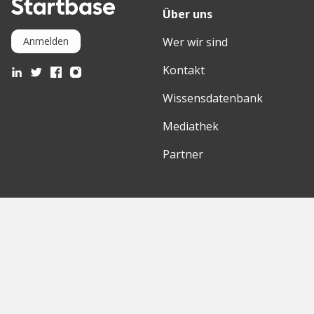
Über uns
Wer wir sind
Anmelden
Kontakt
Wissensdatenbank
Mediathek
Partner
Entdecke
International
Startups
English Version
Investoren
German Version
Konzerne
Need a break?