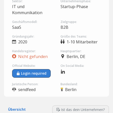
Sektor:
Unternehmensphase:
IT und
Startup-Phase
Kommunikation
Geschäftsmodell:
Zielgruppe:
SaaS
B2B
Gründungsjahr:
Größe des Teams:
2020
1-10 Mitarbeiter
Handelsregister:
Hauptquartier:
Nicht gefunden
Berlin, DE
Official Website:
On Social Media:
Login required
Juristische Person:
Bundesland:
sendfeed
Berlin
Übersicht
Ist das dein Unternehmen?