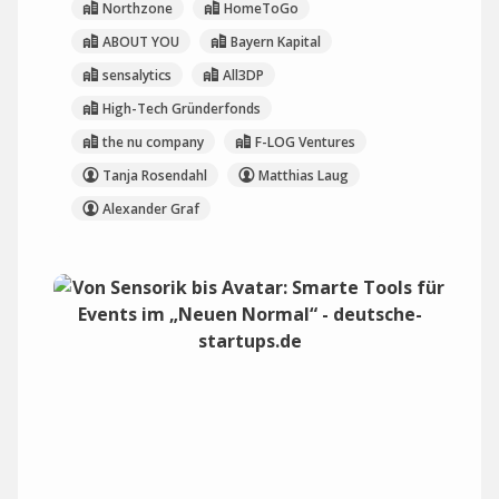
Northzone
HomeToGo
ABOUT YOU
Bayern Kapital
sensalytics
All3DP
High-Tech Gründerfonds
the nu company
F-LOG Ventures
Tanja Rosendahl
Matthias Laug
Alexander Graf