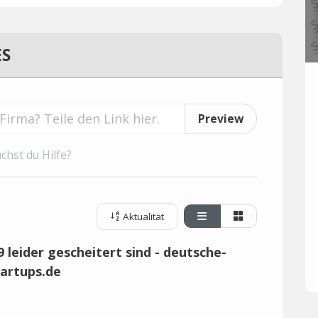
ES
Preview
chst du Hilfe?
Aktualität