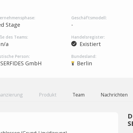
ernehmensphase:
Geschäftsmodell:
ed Stage
-
ße des Teams:
Handelsregister:
n/a
Existiert
stische Person:
Bundesland:
SERFIDES GmbH
Berlin
nanzierung
Produkt
Team
Nachrichten
D
S
hlossen (Grund: Liquidierung).