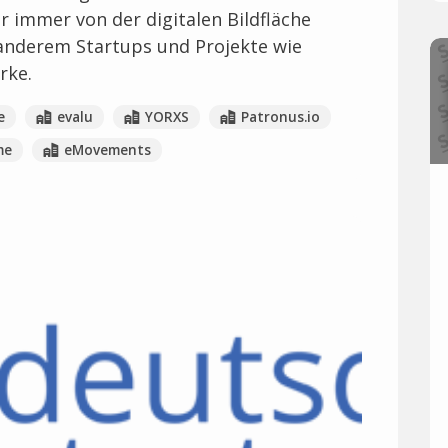
r immer von der digitalen Bildfläche
anderem Startups und Projekte wie
rke.
e
evalu
YORXS
Patronus.io
me
eMovements