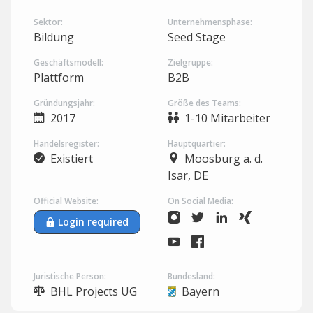
Sektor:
Unternehmensphase:
Bildung
Seed Stage
Geschäftsmodell:
Zielgruppe:
Plattform
B2B
Gründungsjahr:
Größe des Teams:
2017
1-10 Mitarbeiter
Handelsregister:
Hauptquartier:
Existiert
Moosburg a. d.
Isar, DE
Official Website:
On Social Media:
Login required
Juristische Person:
Bundesland:
BHL Projects UG
Bayern