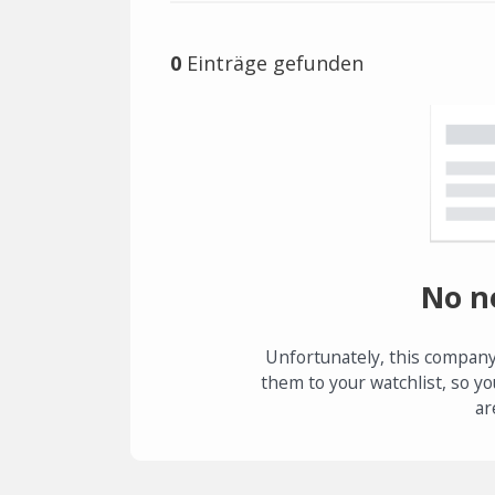
0
Einträge gefunden
No n
Unfortunately, this company
them to your watchlist, so yo
ar