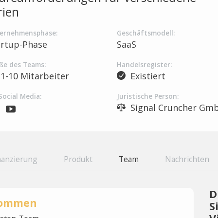
rien
ernehmensphase:
Geschäftsmodell:
artup-Phase
SaaS
ße des Teams:
Handelsregister:
1-10 Mitarbeiter
Existiert
Social Media:
Juristische Person:
Signal Cruncher Gm
nanzierung
Produkt
Team
Nachrichten
D
rnommen
S