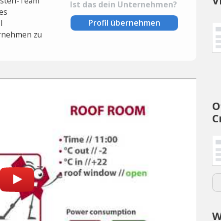
V
lysten-Team
Ist das dein Unternehmen?
es
Profil übernehmen
l
rnehmen zu
O
C
W