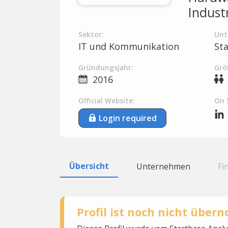
Indust
Sektor:
Unt
IT und Kommunikation
St
Gründungsjahr:
Grö
2016
Official Website:
On 
Login required
Übersicht
Unternehmen
Fi
Profil ist noch nicht übe