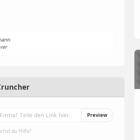
mann
rer
Cruncher
Preview
chst du Hilfe?