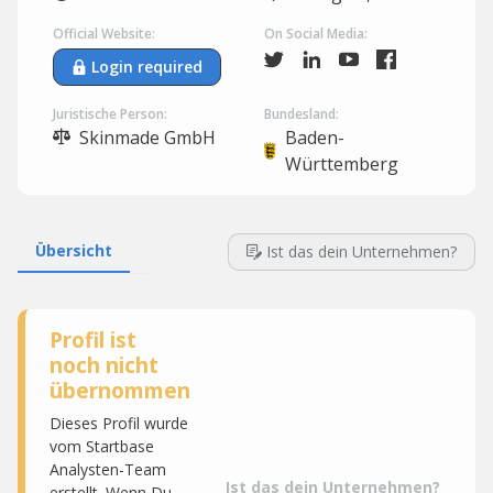
Official Website:
On Social Media:
Login required
Juristische Person:
Bundesland:
Skinmade GmbH
Baden-
Württemberg
Übersicht
Ist das dein Unternehmen?
Profil ist
noch nicht
übernommen
Dieses Profil wurde
vom Startbase
Analysten-Team
Ist das dein Unternehmen?
erstellt. Wenn Du