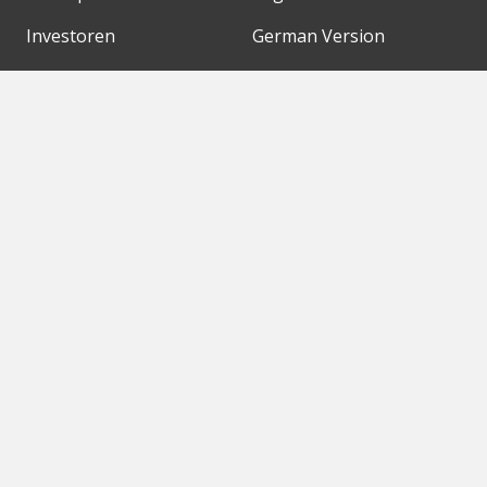
Investoren
German Version
Konzerne
Need a break?
Acceleratoren
Fitnesskit
Initiativen
Bubble Shooter
Digitale Hubs
Workspaces
Events
Unsere Partner