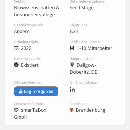
Sektor:
Unternehmensphase:
Biowissenschaften &
Seed Stage
Gesundheitspflege
Geschäftsmodell:
Zielgruppe:
Andere
B2B
Gründungsjahr:
Größe des Teams:
2022
1-10 Mitarbeiter
Handelsregister:
Hauptquartier:
Existiert
Dallgow-
Döberitz, DE
Official Website:
On Social Media:
Login required
Juristische Person:
Bundesland:
smarTaBox
Brandenburg
GmbH