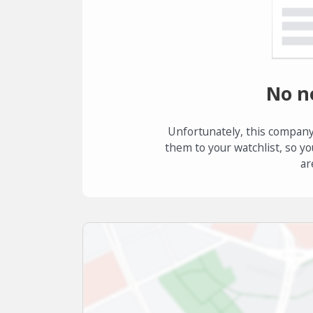
No n
Unfortunately, this company
them to your watchlist, so yo
ar