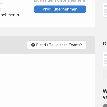
Ist das dein Unternehmen?
es
Profil übernehmen
l
rnehmen zu
O
Bist du Teil dieses Teams?
W
v