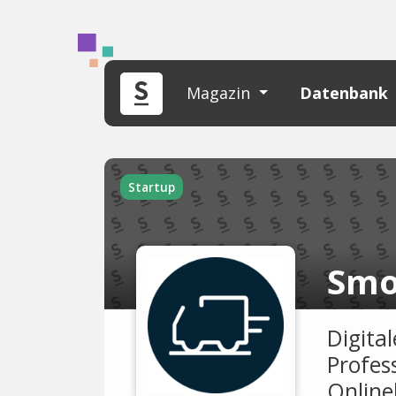
Magazin
Datenbank
Startup
Smo
Digita
Profes
Onlin