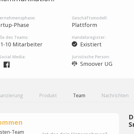
ernehmensphase:
Geschäftsmodell:
artup-Phase
Plattform
ße des Teams:
Handelsregister:
1-10 Mitarbeiter
Existiert
Social Media:
Juristische Person:
Smoover UG
nanzierung
Produkt
Team
Nachrichten
D
rnommen
S
lysten-Team