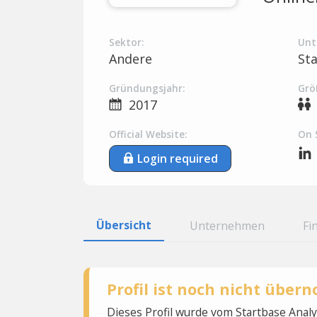
Sektor:
Unt
Andere
St
Gründungsjahr:
Grö
2017
Official Website:
On 
Login required
Übersicht
Unternehmen
Fi
Profil ist noch nicht übe
Dieses Profil wurde vom Startbase Ana