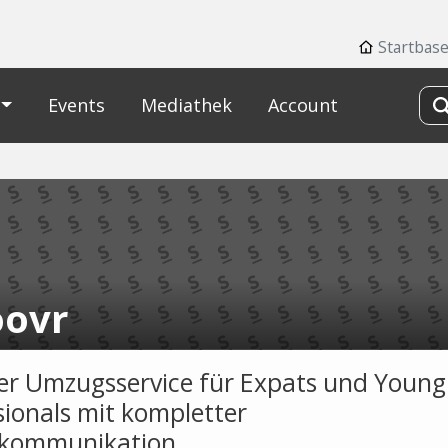
Startbase
Events
Mediathek
Account
ovr
ler Umzugsservice für Expats und Young
sionals mit kompletter
ekommunikation.