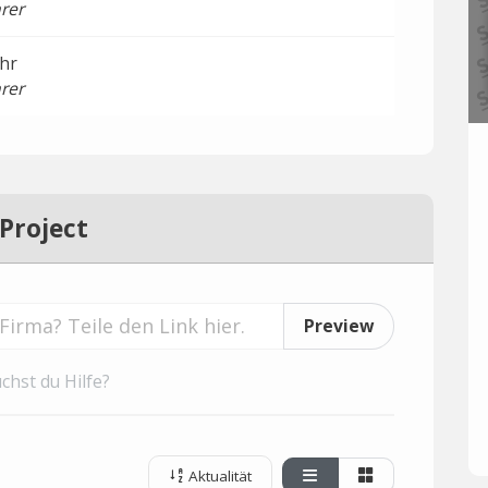
rer
hr
rer
Project
Preview
chst du Hilfe?
Aktualität