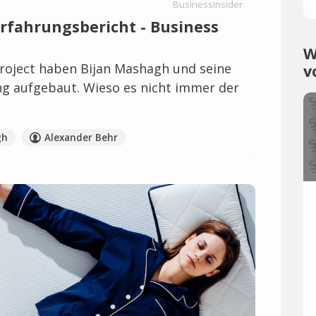
BusinessInsider
 Erfahrungsbericht - Business
W
roject haben Bijan Mashagh und seine
v
ng aufgebaut. Wieso es nicht immer der
gh
Alexander Behr