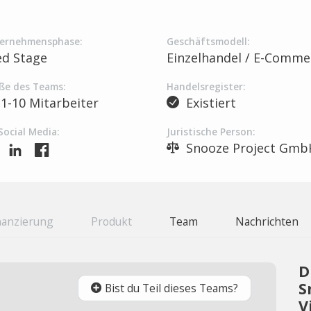
ernehmensphase:
Geschäftsmodell:
ed Stage
Einzelhandel / E-Comme
ße des Teams:
Handelsregister:
1-10 Mitarbeiter
Existiert
Social Media:
Juristische Person:
Snooze Project Gmb
nanzierung
Produkt
Team
Nachrichten
D
S
Bist du Teil dieses Teams?
V