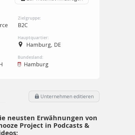
Zielgruppe:
rce
B2C
Hauptquartier:
Hamburg, DE
Bundesland:
H
Hamburg
Unternehmen editieren
ie neusten Erwähnungen von
nooze Project in Podcasts &
ideos: