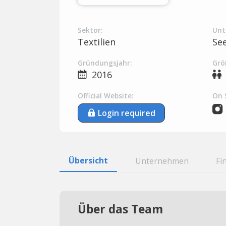
Sektor:
Unt
Textilien
Se
Gründungsjahr:
Grö
2016
Official Website:
On 
Login required
Übersicht
Unternehmen
Fi
Über das Team