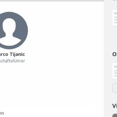
O
rco Tijanic
chäftsführer
V
nn