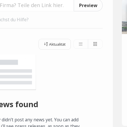
Preview
chst du Hilfe?
Aktualität
ews found
 didn’t post any news yet. You can add
u’ll see press releases, as soon as they