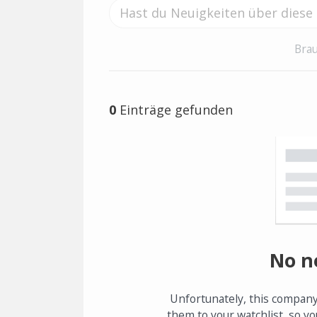
Brau
0
Einträge gefunden
No n
Unfortunately, this company
them to your watchlist, so yo