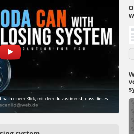
O
w
W
v
s
osing system