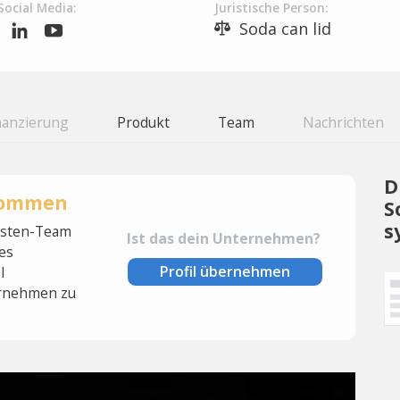
Social Media:
Juristische Person:
Soda can lid
nanzierung
Produkt
Team
Nachrichten
D
rnommen
S
s
lysten-Team
Ist das dein Unternehmen?
es
Profil übernehmen
l
rnehmen zu