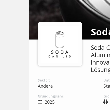
Soda C
Alumin
innova
Lösung
Sektor:
Unt
Andere
St
Gründungsjahr:
Grö
2025