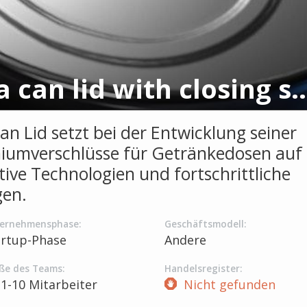
Soda can lid with clos
an Lid setzt bei der Entwicklung seiner
iumverschlüsse für Getränkedosen auf
tive Technologien und fortschrittliche
en.
ernehmensphase:
Geschäftsmodell:
artup-Phase
Andere
ße des Teams:
Handelsregister:
1-10 Mitarbeiter
Nicht gefunden