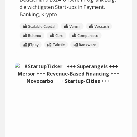
die wichtigsten Start-ups in Payment,
Banking, Krypto
Scalable Capital
Verimi
Vexcash
Belonio
Cure
Companisto
JITpay
Taktile
Banxware