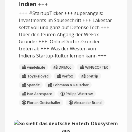
Indien +++
+++ #StartupTicker +++ superangels:
Investments im Sauseschritt +++ Lakestar
setzt voll und ganz auf DefenseTech +++
Über den teuren Abgang der WeFox-
Gründer +++ OnlineDoctor-Gründer
treten ab +++ Was der Westen von
Indiens Startup-Kultur lernen kann +++
windeln.de
DRIMCo
WINGCOPTER
ToysReloved
wefox
pretrip
Spendit
Lohmann & Rauscher
Isar Aerospace
Philipp Wustrow
Florian Gottschaller
Alexander Brand