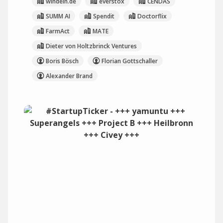
windeln.de
everstox
CENDAS
SUMM AI
Spendit
Doctorflix
FarmAct
MATE
Dieter von Holtzbrinck Ventures
Boris Bösch
Florian Gottschaller
Alexander Brand