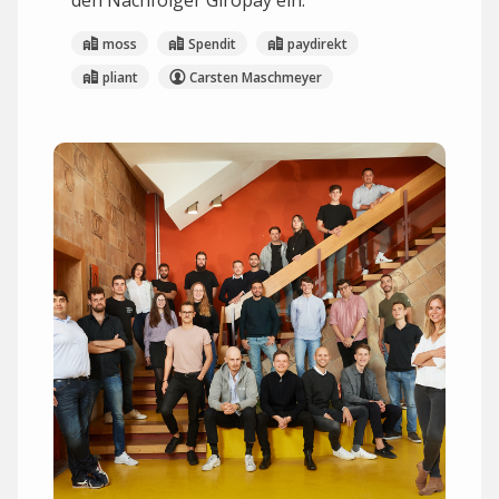
den Nachfolger Giropay ein.
moss
Spendit
paydirekt
pliant
Carsten Maschmeyer