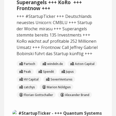
Superangels +++ KoRo +++
Frontnow +++
+++ #StartupTicker +++ Deutschlands
neuestes Unicorn: CMBLU +++ Startup
der Woche: mirasu +++ Superangels
stemmte bereits 135 Investments +++
KoRo wächst auf profitable 252 Millionen
Umsatz +++ Frontnow: Call Jeffrey Gabriel
Bobinski führt das Startup künftig +++
Partech
windeln.de
Acton Capital
Peak
Spendit
Jupus
HV Capital
SevenVentures
catchys
Marion Nöldgen
Florian Gottschaller
Alexander Brand