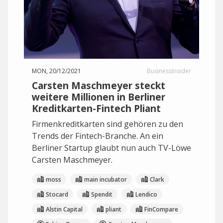
MON, 20/12/2021
BusinessInsider
Carsten Maschmeyer steckt
weitere Millionen in Berliner
Kreditkarten-Fintech Pliant
Firmenkreditkarten sind gehören zu den
Trends der Fintech-Branche. An ein
Berliner Startup glaubt nun auch TV-Löwe
Carsten Maschmeyer.
moss
main incubator
Clark
Stocard
Spendit
Lendico
Alstin Capital
pliant
FinCompare