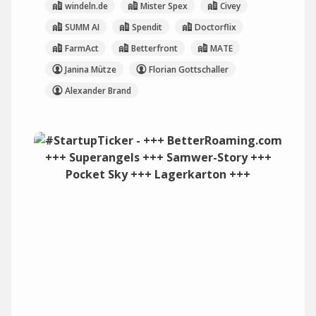
windeln.de
Mister Spex
Civey
SUMM AI
Spendit
Doctorflix
FarmAct
Betterfront
MATE
Janina Mütze
Florian Gottschaller
Alexander Brand