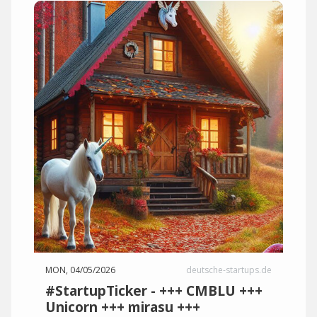
MON, 04/05/2026
deutsche-startups.de
#StartupTicker - +++ CMBLU +++
Unicorn +++ mirasu +++