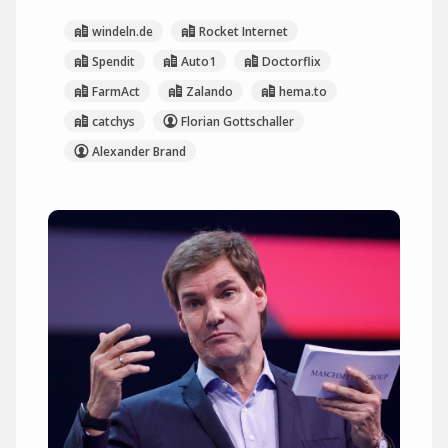
windeln.de
Rocket Internet
Spendit
Auto1
Doctorflix
FarmAct
Zalando
hema.to
catchys
Florian Gottschaller
Alexander Brand