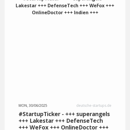
MON, 30/06/2025
deutsche-startups.de
#StartupTicker - +++ superangels
+++ Lakestar +++ DefenseTech
+++ WeFox +++ OnlineDoctor +++