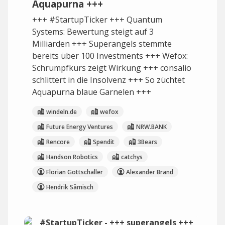
Aquapurna +++
+++ #StartupTicker +++ Quantum
Systems: Bewertung steigt auf 3
Milliarden +++ Superangels stemmte
bereits über 100 Investments +++ Wefox:
Schrumpfkurs zeigt Wirkung +++ consalio
schlittert in die Insolvenz +++ So züchtet
Aquapurna blaue Garnelen +++
windeln.de
wefox
Future Energy Ventures
NRW.BANK
Rencore
Spendit
3Bears
Handson Robotics
catchys
Florian Gottschaller
Alexander Brand
Hendrik Sämisch