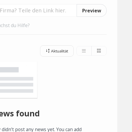
Preview
chst du Hilfe?
Aktualität
ews found
 didn’t post any news yet. You can add