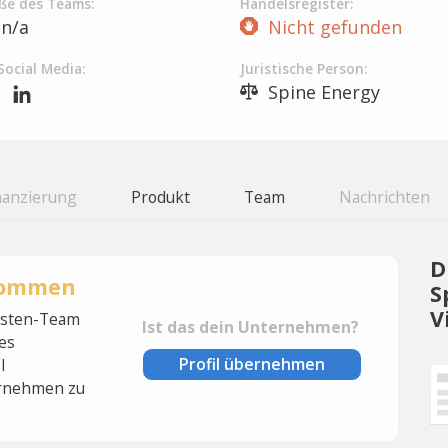
ße des Teams:
Handelsregister:
n/a
Nicht gefunden
Social Media:
Juristische Person:
Spine Energy
nanzierung
Produkt
Team
Nachrichten
D
rnommen
S
V
lysten-Team
Ist das dein Unternehmen?
es
Profil übernehmen
l
rnehmen zu