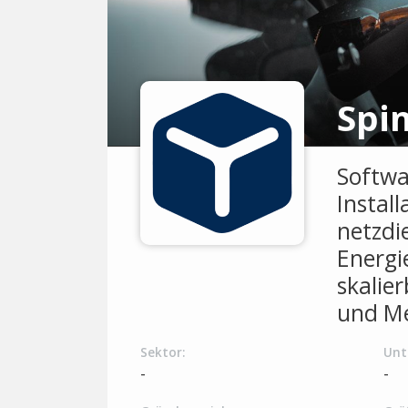
Spi
Softwa
Instal
netzdi
Energ
skalie
und Me
Sektor:
Unt
-
-