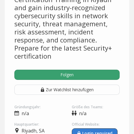
and gain industry-recognized
cybersecurity skills in network
security, threat management,
risk assessment, incident
response, and compliance.
Prepare for the latest Security+
certification
Folgen
Zur Watchlist hinzufügen
Gründungsjahr:
Größe des Teams:
n/a
n/a
Hauptquartier:
Official Website:
Riyadh, SA
Login required