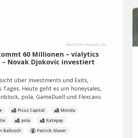
deutsche-startups.de
ommt 60 Millionen – vialytics
 – Novak Djokovic investiert
icht über Investments und Exits,
es Tages. Heute geht es um honeysales,
onblock, pola, GameDuell und Flexcavo.
e
Picus Capital
Mondu
llie
pola
Ratepay
n Ballosch
Patrick Glaser