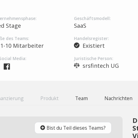
ernehmensphase:
Geschäftsmodell:
ed Stage
SaaS
ße des Teams:
Handelsregister:
1-10 Mitarbeiter
Existiert
Social Media:
Juristische Person:
srsfintech UG
nanzierung
Produkt
Team
Nachrichten
D
S
Bist du Teil dieses Teams?
V