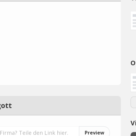
O
gott
V
Preview