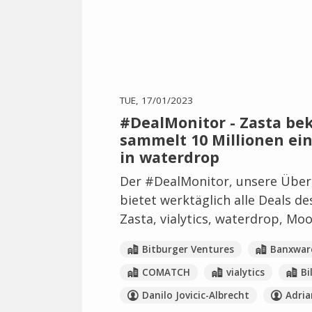
TUE, 17/01/2023
#DealMonitor - Zasta bek
sammelt 10 Millionen ein
in waterdrop
Der #DealMonitor, unsere Übers
bietet werktäglich alle Deals d
Zasta, vialytics, waterdrop, Mo
Bitburger Ventures
Banxwar
COMATCH
vialytics
Bi
Danilo Jovicic-Albrecht
Adria