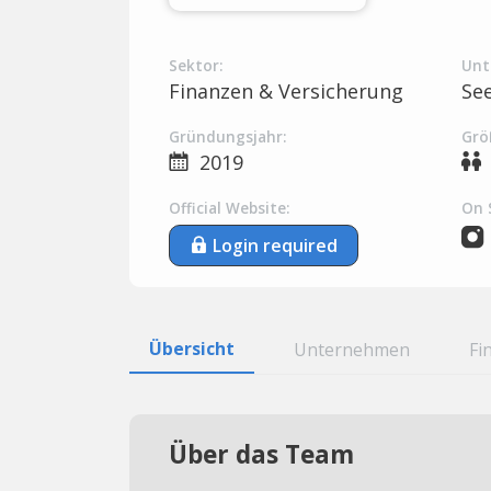
Sektor:
Unt
Finanzen & Versicherung
Se
Gründungsjahr:
Grö
2019
Official Website:
On 
Login required
Übersicht
Unternehmen
Fi
Über das Team