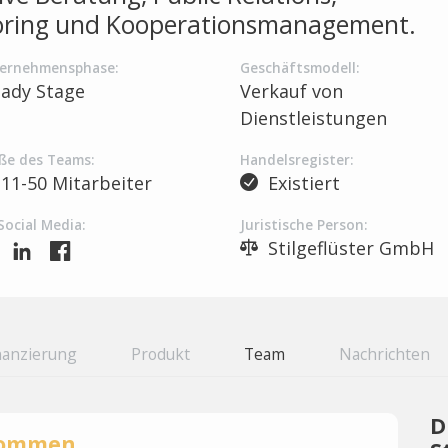
ring und Kooperationsmanagement.
ernehmensphase:
Geschäftsmodell:
eady Stage
Verkauf von
Dienstleistungen
ße des Teams:
Handelsregister:
11-50 Mitarbeiter
Existiert
Social Media:
Juristische Person:
Stilgeflüster GmbH
nanzierung
Produkt
Team
Nachrichten
D
rnommen