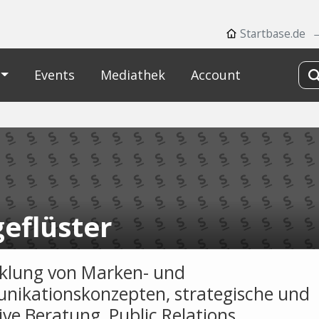
Startbase.de
Events
Mediathek
Account
geflüster
klung von Marken- und
ikationskonzepten, strategische und
ive Beratung, Public Relations,