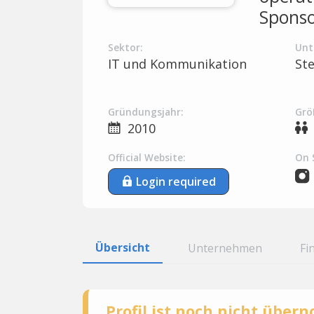
Sponso
Sektor:
Unt
IT und Kommunikation
St
Gründungsjahr:
Grö
2010
Official Website:
On 
Login required
Übersicht
Unternehmen
Fi
Profil ist noch nicht übe