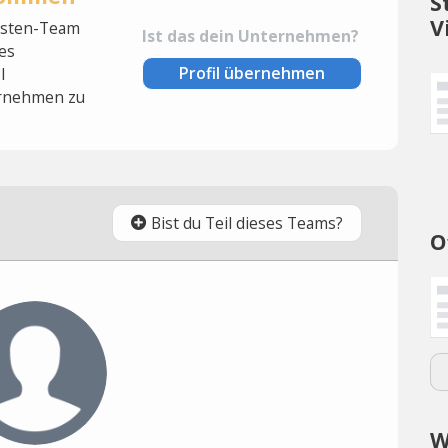
S
V
lysten-Team
Ist das dein Unternehmen?
es
Profil übernehmen
l
rnehmen zu
Bist du Teil dieses Teams?
O
W