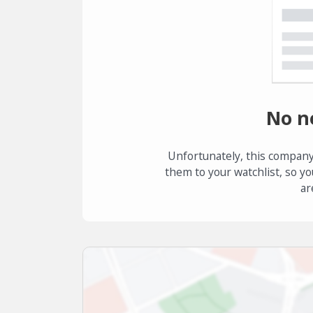
No n
Unfortunately, this company
them to your watchlist, so yo
ar