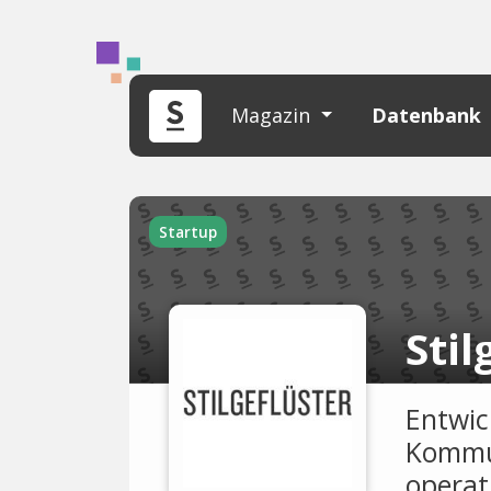
Magazin
Datenbank
Startup
Stil
Entwic
Kommun
operat