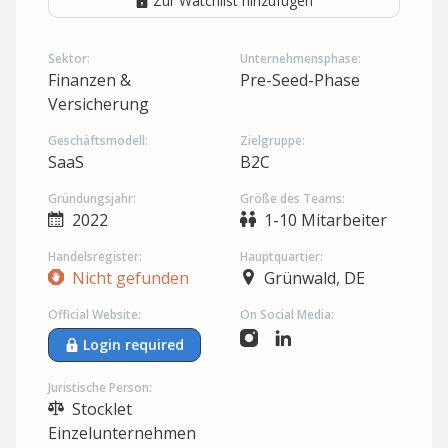
Zur Watchlist hinzufügen
Sektor:
Unternehmensphase:
Finanzen &
Pre-Seed-Phase
Versicherung
Geschäftsmodell:
Zielgruppe:
SaaS
B2C
Gründungsjahr:
Größe des Teams:
2022
1-10 Mitarbeiter
Handelsregister:
Hauptquartier:
Nicht gefunden
Grünwald, DE
Official Website:
On Social Media:
Login required
Juristische Person:
Stocklet
Einzelunternehmen