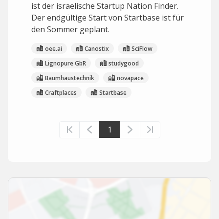
ist der israelische Startup Nation Finder.
Der endgültige Start von Startbase ist für
den Sommer geplant.
oee.ai
Canostix
SciFlow
Lignopure GbR
studygood
Baumhaustechnik
novapace
Craftplaces
Startbase
1