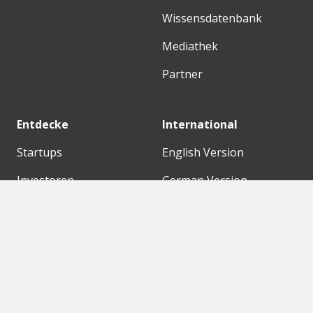
Wissensdatenbank
Mediathek
Partner
Entdecke
International
Startups
English Version
Investoren
German Version
Konzerne
Need a break?
Acceleratoren
Fitnesskit
Initiativen
Bubble Shooter
Digitale Hubs