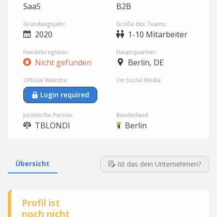
SaaS
B2B
Gründungsjahr:
Größe des Teams:
2020
1-10 Mitarbeiter
Handelsregister:
Hauptquartier:
Nicht gefunden
Berlin, DE
Official Website:
On Social Media:
Login required
Juristische Person:
Bundesland:
TBLONDI
Berlin
Übersicht
Ist das dein Unternehmen?
Profil ist
noch nicht