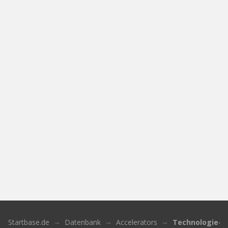
Startbase.de
Datenbank
Accelerators
Technologie-Tr