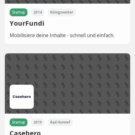
Startup
2014
Königswinter
YourFundi
Mobilisiere deine Inhalte - schnell und einfach.
Startup
2019
Bad Honnef
Casehero