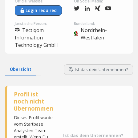
Official Website:
On Social Media:
Login required
Juristische Person:
Bundesland:
Tectiqom
Nordrhein-
Information
Westfalen
Technology GmbH
Übersicht
Ist das dein Unternehmen?
Profil ist
noch nicht
übernommen
Dieses Profil wurde
vom Startbase
Analysten-Team
Ist das dein Unternehmen?
erstellt. Wenn Du