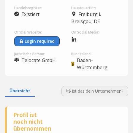
Handelsregister:
Hauptquartier:
Existiert
Freiburg i.
Breisgau, DE
Official Website:
On Social Media:
Login required
Juristische Person:
Bundesland:
Telocate GmbH
Baden-
Württemberg
Übersicht
Ist das dein Unternehmen?
Profil ist
noch nicht
übernommen