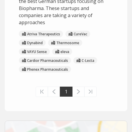
the best German startups focusing on
Biopharma. These startups and
companies are taking a variety of
approaches
Atriva Therapeutics
CureVac
Dynabind
Thermosome
VAYU Sense
eleva
Cardior Pharmaceuticals
C-Lecta
Phenex Pharmaceuticals
1