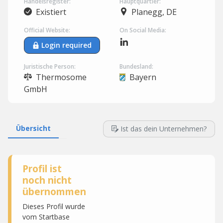
Handelsregister:
Hauptquartier:
Existiert
Planegg, DE
Official Website:
On Social Media:
Login required
Juristische Person:
Bundesland:
Thermosome
Bayern
GmbH
Übersicht
Ist das dein Unternehmen?
Profil ist
noch nicht
übernommen
Dieses Profil wurde
vom Startbase