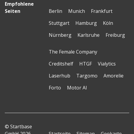
Empfohlene
Seiten
Berlin
Munich
Frankfurt
Stuttgart
Hamburg
Köln
Nürnberg
Karlsruhe
Freiburg
The Female Company
Creditshelf
HTGF
Vialytics
Laserhub
Targomo
Amorelie
Forto
Motor AI
© Startbase
GmbH 2026
Startseite
Sitemap
Geokarte