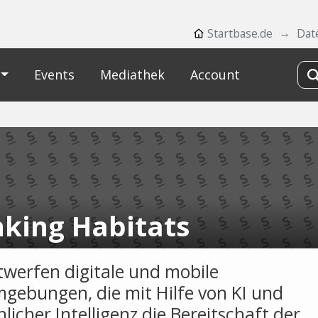
Startbase.de
Dat
Events
Mediathek
Account
nking Habitats
twerfen digitale und mobile
gebungen, die mit Hilfe von KI und
icher Intelligenz die Bereitschaft der