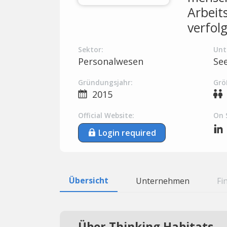
Arbeit
verfol
Sektor:
Unt
Personalwesen
Se
Gründungsjahr:
Grö
2015
Official Website:
On 
Login required
Übersicht
Unternehmen
Fi
Über Thinking Habitats