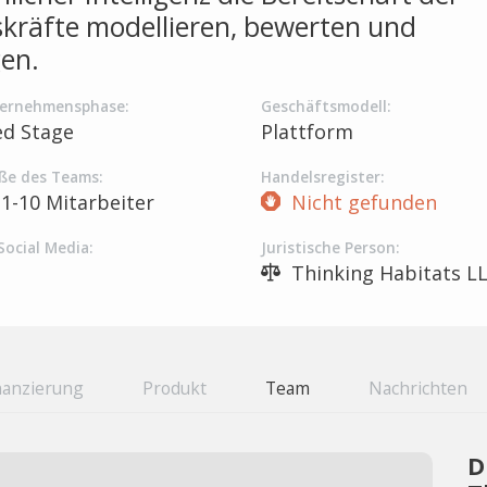
skräfte modellieren, bewerten und
gen.
ernehmensphase:
Geschäftsmodell:
ed Stage
Plattform
ße des Teams:
Handelsregister:
1-10 Mitarbeiter
Nicht gefunden
Social Media:
Juristische Person:
Thinking Habitats L
nanzierung
Produkt
Team
Nachrichten
D