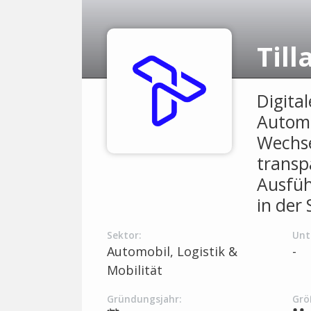
Till
Digita
Automa
Wechse
transp
Ausfüh
in der
Sektor:
Unt
Automobil, Logistik &
-
Mobilität
Gründungsjahr:
Grö