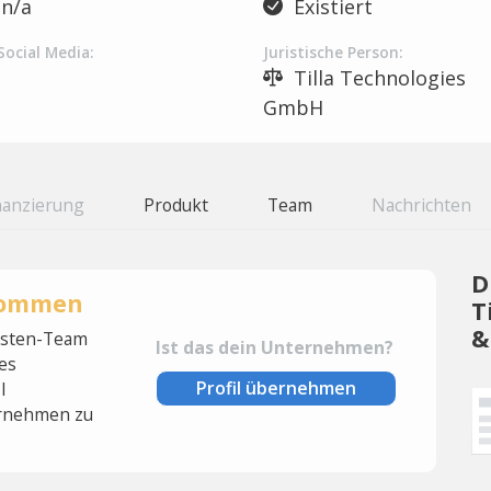
n/a
Existiert
Social Media:
Juristische Person:
Tilla Technologies
GmbH
nanzierung
Produkt
Team
Nachrichten
D
rnommen
T
&
lysten-Team
Ist das dein Unternehmen?
es
Profil übernehmen
l
rnehmen zu