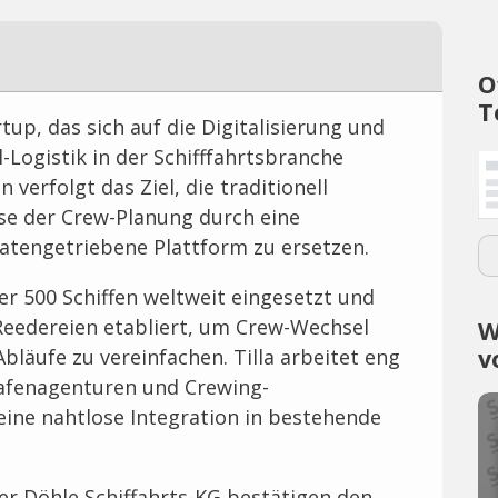
O
T
rtup, das sich auf die Digitalisierung und
Logistik in der Schifffahrtsbranche
 verfolgt das Ziel, die traditionell
e der Crew-Planung durch eine
datengetriebene Plattform zu ersetzen.
er 500 Schiffen weltweit eingesetzt und
r Reedereien etabliert, um Crew-Wechsel
W
v
läufe zu vereinfachen. Tilla arbeitet eng
Hafenagenturen und Crewing-
ne nahtlose Integration in bestehende
r Döhle Schiffahrts-KG bestätigen den