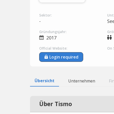
Sektor:
Unt
-
Se
Gründungsjahr:
Grö
2017
Official Website:
On 
Login required
Übersicht
Unternehmen
Fi
Über Tismo