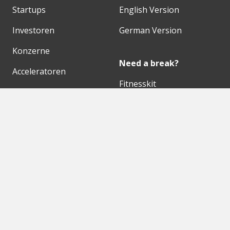
Startups
English Version
Investoren
German Version
Konzerne
Need a break?
Acceleratoren
Fitnesskit
Initiativen
Bubble Shooter
Digitale Hubs
Workspaces
Events
Unsere Partner