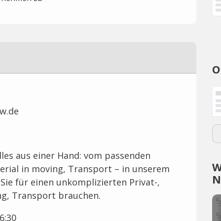
O
ow.de
alles aus einer Hand: vom passenden
W
ial in moving, Transport – in unserem
N
Sie für einen unkomplizierten Privat-,
g, Transport brauchen.
6:30