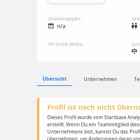
Gründungsjahr:
Grö
n/a
On Social Media:
Juri
Übersicht
Unternehmen
T
Profil ist noch nicht übe
Dieses Profil wurde vom Startbase Ana
erstellt. Wenn Du ein Teammitglied dies
Unternehmens bist, kannst Du das Profi
übernehmen, um Änderungen daran vo