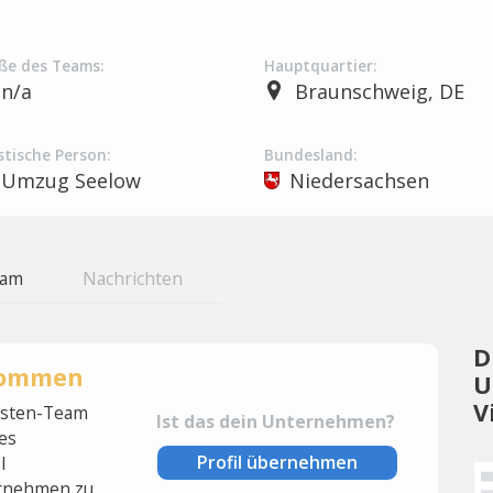
ße des Teams:
Hauptquartier:
n/a
Braunschweig, DE
stische Person:
Bundesland:
Umzug Seelow
Niedersachsen
eam
Nachrichten
D
rnommen
U
V
lysten-Team
Ist das dein Unternehmen?
es
Profil übernehmen
l
rnehmen zu