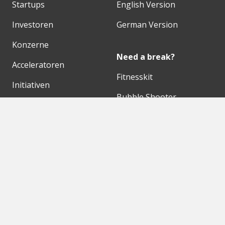
Startups
English Version
Investoren
German Version
Konzerne
Need a break?
Acceleratoren
Fitnesskit
Initiativen
Bubble Shooter
Digitale Hubs
Workspaces
Events
Unsere Partner