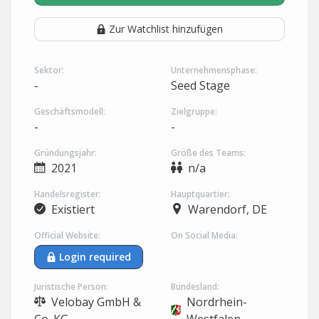
Zur Watchlist hinzufügen
Sektor:
Unternehmensphase:
-
Seed Stage
Geschäftsmodell:
Zielgruppe:
-
-
Gründungsjahr:
Größe des Teams:
2021
n/a
Handelsregister:
Hauptquartier:
Existiert
Warendorf, DE
Official Website:
On Social Media:
Login required
Juristische Person:
Bundesland:
Velobay GmbH &
Nordrhein-