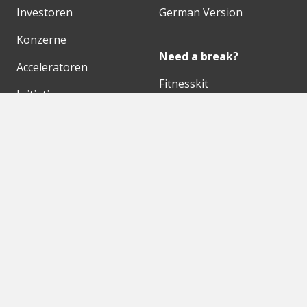
Investoren
German Version
Konzerne
Need a break?
Acceleratoren
Fitnesskit
Initiativen
Bubble Shooter
Digitale Hubs
Workspaces
Events
Unsere Partner