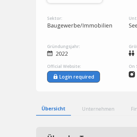
Sektor:
Unt
Baugewerbe/Immobilien
Se
Gründungsjahr:
Grö
2022
Official Website:
On 
Login required
Übersicht
Unternehmen
Fi