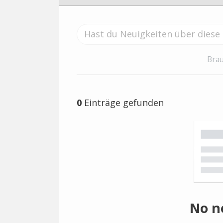
Brau
0
Einträge gefunden
No n