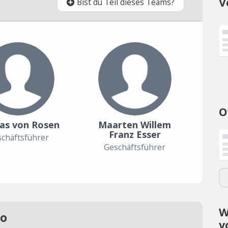
V
Bist du Teil dieses Teams?
O
las von Rosen
Maarten Willem
Franz Esser
chäftsführer
Geschäftsführer
W
mo
v