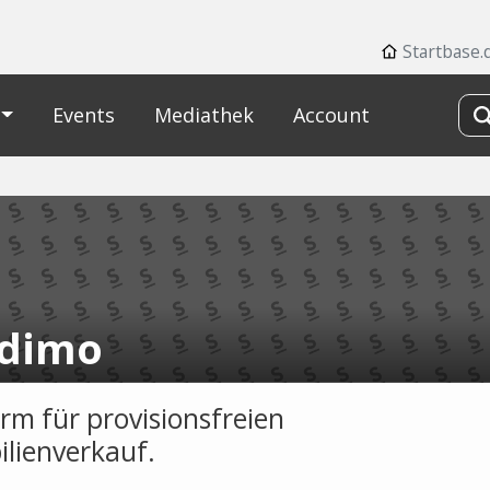
Startbase.
Events
Mediathek
Account
dimo
orm für provisionsfreien
lienverkauf.