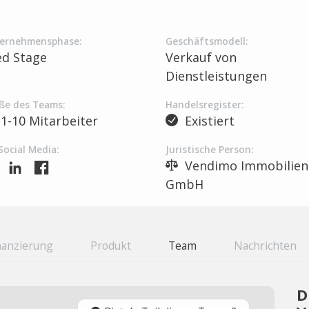
ernehmensphase:
Geschäftsmodell:
ed Stage
Verkauf von
Dienstleistungen
ße des Teams:
Handelsregister:
1-10 Mitarbeiter
Existiert
Social Media:
Juristische Person:
Vendimo Immobilien
GmbH
nanzierung
Produkt
Team
Nachrichten
D