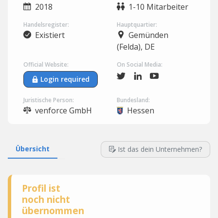
2018
1-10 Mitarbeiter
Handelsregister:
Hauptquartier:
Existiert
Gemünden
(Felda), DE
Official Website:
On Social Media:
Login required
Juristische Person:
Bundesland:
venforce GmbH
Hessen
Übersicht
Ist das dein Unternehmen?
Profil ist
noch nicht
übernommen