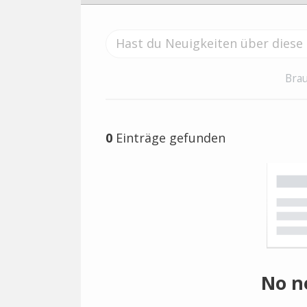
Brau
0
Einträge gefunden
No n