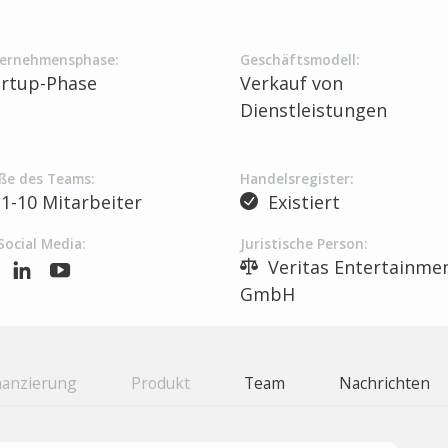
ernehmensphase:
Geschäftsmodell:
artup-Phase
Verkauf von
Dienstleistungen
ße des Teams:
Handelsregister:
1-10 Mitarbeiter
Existiert
Social Media:
Juristische Person:
Veritas Entertainme
GmbH
nanzierung
Produkt
Team
Nachrichten