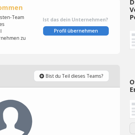
D
rnommen
V
P
lysten-Team
Ist das dein Unternehmen?
es
Profil übernehmen
l
rnehmen zu
Bist du Teil dieses Teams?
O
E