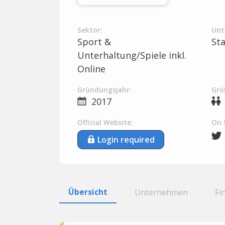
Sektor:
Unt
Sport &
St
Unterhaltung/Spiele inkl.
Online
Gründungsjahr:
Grö
2017
Official Website:
On 
Login required
Übersicht
Unternehmen
Fi