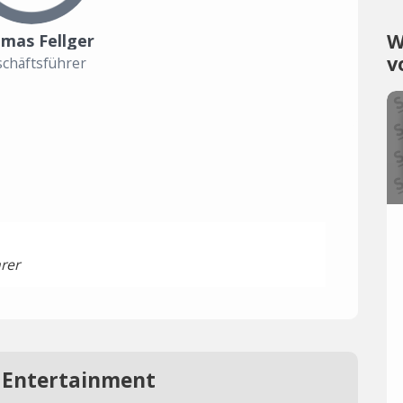
W
mas Fellger
v
chäftsführer
rer
s Entertainment