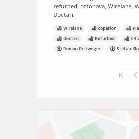
refurbed, ottonova, Wirelane, 
Doctari.
Wirelane
coparion
Pl
doctari
Refurbed
C4 
Roman Rittweger
Stefan Kl