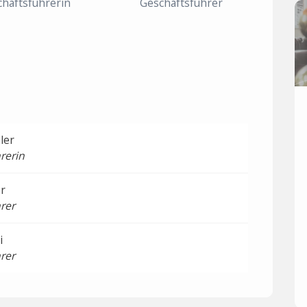
häftsführerin
Geschäftsführer
ler
rerin
er
rer
i
rer