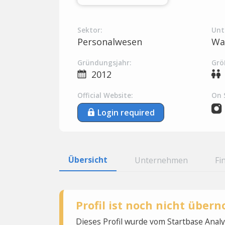
Sektor:
Unt
Personalwesen
Wa
Gründungsjahr:
Grö
2012
Official Website:
On 
Login required
Übersicht
Unternehmen
Fi
Profil ist noch nicht übe
Dieses Profil wurde vom Startbase Ana