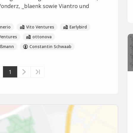
Wonderz, _blaenk sowie Viantro und
anerio
Vito Ventures
Earlybird
Ventures
ottonova
ußmann
Constantin Schwaab
1