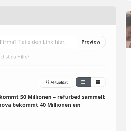
o
Preview
chst du Hilfe?
Aktualität