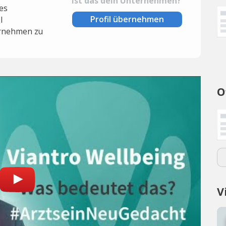
Ist das dein Unternehmen?
es
Profil übernehmen
l
rnehmen zu
O
V