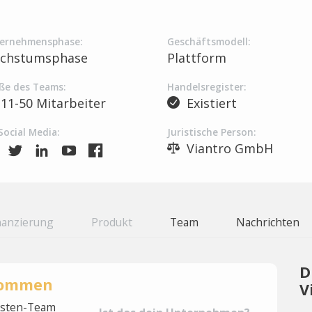
ernehmensphase:
Geschäftsmodell:
chstumsphase
Plattform
ße des Teams:
Handelsregister:
11-50 Mitarbeiter
Existiert
Social Media:
Juristische Person:
Viantro GmbH
nanzierung
Produkt
Team
Nachrichten
D
rnommen
V
lysten-Team