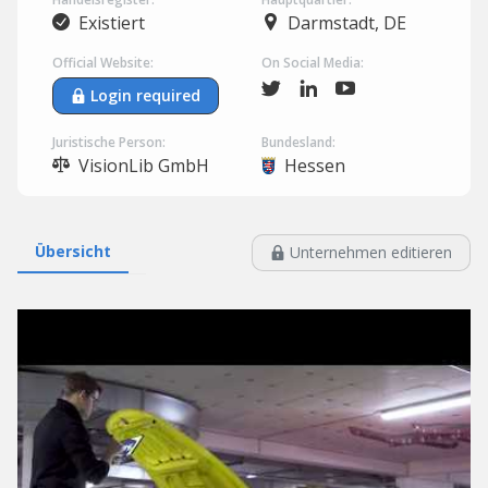
Existiert
Darmstadt, DE
Official Website:
On Social Media:
Login required
Juristische Person:
Bundesland:
VisionLib GmbH
Hessen
Übersicht
Unternehmen editieren