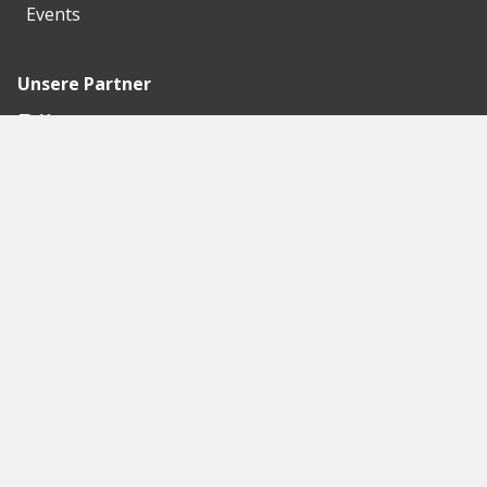
Events
Unsere Partner
Empfohlene
Seiten
Berlin
Munich
Frankfurt