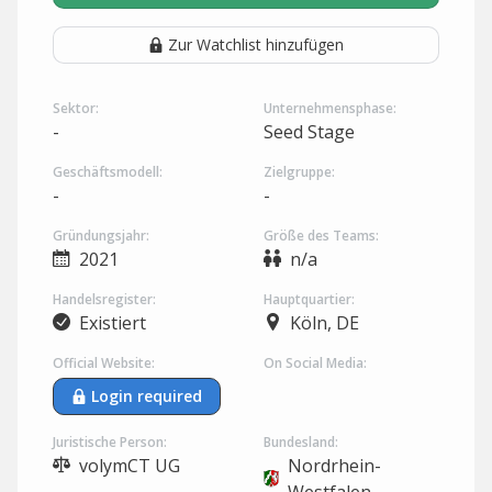
Zur Watchlist hinzufügen
Sektor:
Unternehmensphase:
-
Seed Stage
Geschäftsmodell:
Zielgruppe:
-
-
Gründungsjahr:
Größe des Teams:
2021
n/a
Handelsregister:
Hauptquartier:
Existiert
Köln, DE
Official Website:
On Social Media:
Login required
Juristische Person:
Bundesland:
volymCT UG
Nordrhein-