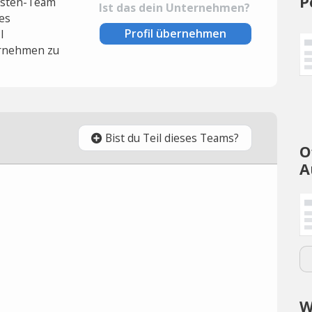
P
lysten-Team
Ist das dein Unternehmen?
es
Profil übernehmen
l
rnehmen zu
Bist du Teil dieses Teams?
O
A
W