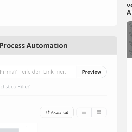
v
A
 Process Automation
Preview
chst du Hilfe?
Aktualität