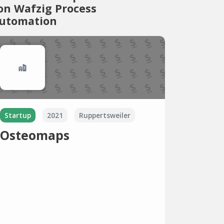
on Wafzig Process
utomation
Startup
2021
Ruppertsweiler
Osteomaps