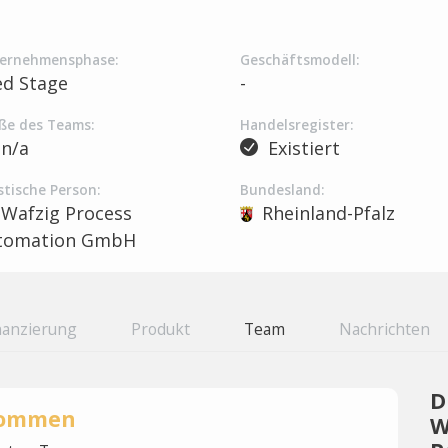
ernehmensphase:
Geschäftsmodell:
ed Stage
-
ße des Teams:
Handelsregister:
n/a
Existiert
stische Person:
Bundesland:
Wafzig Process
Rheinland-Pfalz
tomation GmbH
nanzierung
Produkt
Team
Nachrichten
D
rnommen
W