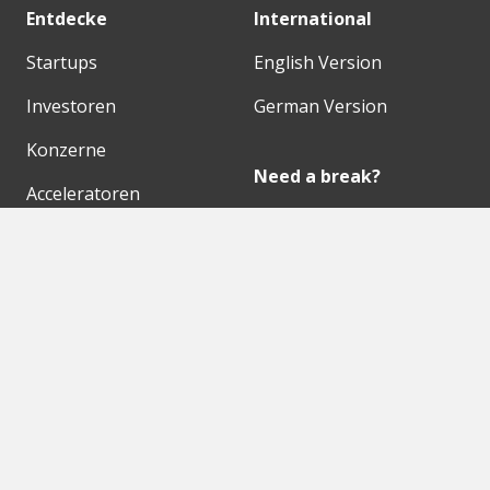
Entdecke
International
Startups
English Version
Investoren
German Version
Konzerne
Need a break?
Acceleratoren
Fitnesskit
Initiativen
Bubble Shooter
Digitale Hubs
Workspaces
Events
Unsere Partner