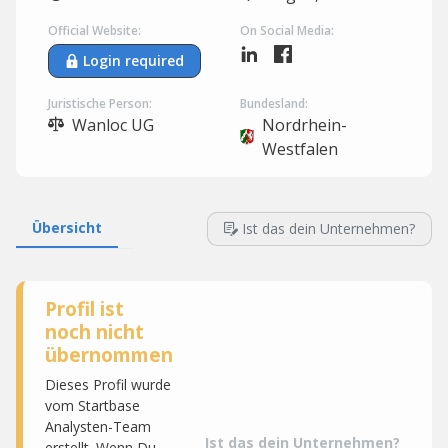
Official Website:
On Social Media:
Login required
Juristische Person:
Bundesland:
Wanloc UG
Nordrhein-
Westfalen
Übersicht
Ist das dein Unternehmen?
Profil ist
noch nicht
übernommen
Dieses Profil wurde
vom Startbase
Analysten-Team
Ist das dein Unternehmen?
erstellt. Wenn Du