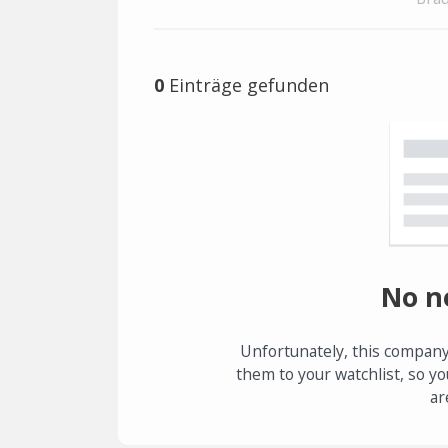
0
Einträge gefunden
No n
Unfortunately, this company
them to your watchlist, so yo
ar