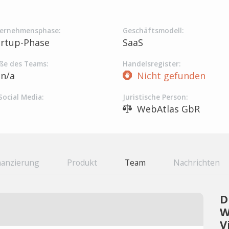
ernehmensphase:
Geschäftsmodell:
artup-Phase
SaaS
ße des Teams:
Handelsregister:
n/a
Nicht gefunden
Social Media:
Juristische Person:
WebAtlas GbR
nanzierung
Produkt
Team
Nachrichten
D
W
V