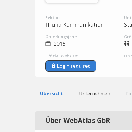
Sektor:
Unt
IT und Kommunikation
St
Gründungsjahr:
Grö
2015
Official Website:
On 
Login required
Übersicht
Unternehmen
Fi
Über WebAtlas GbR