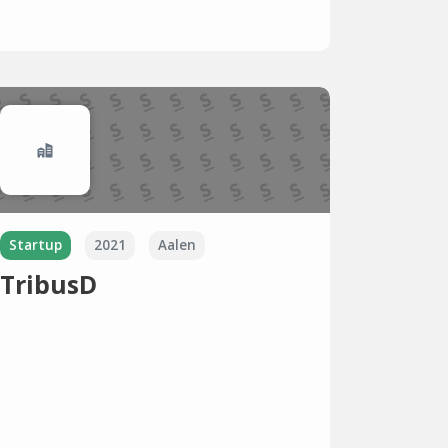
Startup
2021
Aalen
TribusD