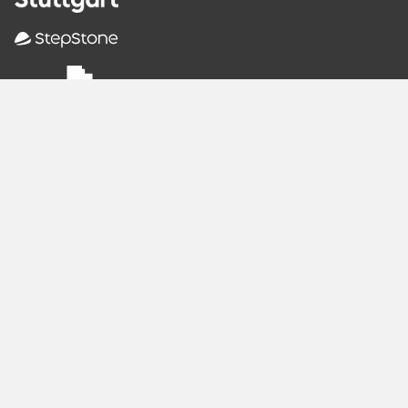
Empfohlene
Seiten
Berlin
Munich
Frankfurt
Stuttgart
Hamburg
Köln
Nürnberg
Karlsruhe
Freiburg
The Female Company