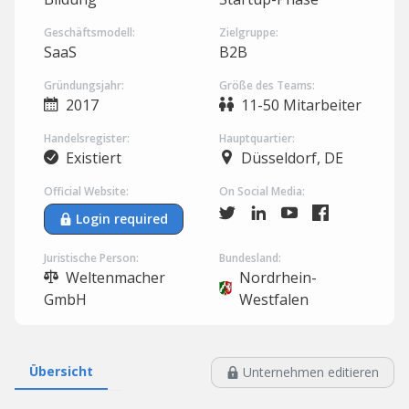
Geschäftsmodell:
Zielgruppe:
SaaS
B2B
Gründungsjahr:
Größe des Teams:
2017
11-50 Mitarbeiter
Handelsregister:
Hauptquartier:
Existiert
Düsseldorf, DE
Official Website:
On Social Media:
Login required
Juristische Person:
Bundesland:
Weltenmacher
Nordrhein-
GmbH
Westfalen
Übersicht
Unternehmen editieren