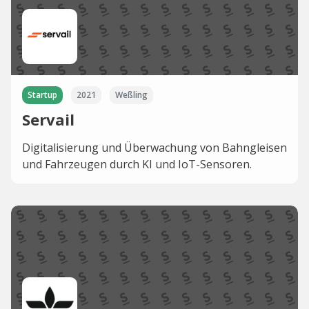
Startup
2021
Weßling
Servail
Digitalisierung und Überwachung von Bahngleisen
und Fahrzeugen durch KI und IoT-Sensoren.