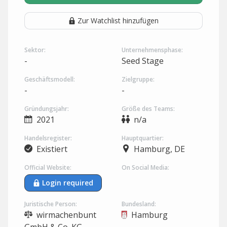
Zur Watchlist hinzufügen
Sektor:
Unternehmensphase:
-
Seed Stage
Geschäftsmodell:
Zielgruppe:
-
-
Gründungsjahr:
Größe des Teams:
2021
n/a
Handelsregister:
Hauptquartier:
Existiert
Hamburg, DE
Official Website:
On Social Media:
Login required
Juristische Person:
Bundesland:
wirmachenbunt
Hamburg