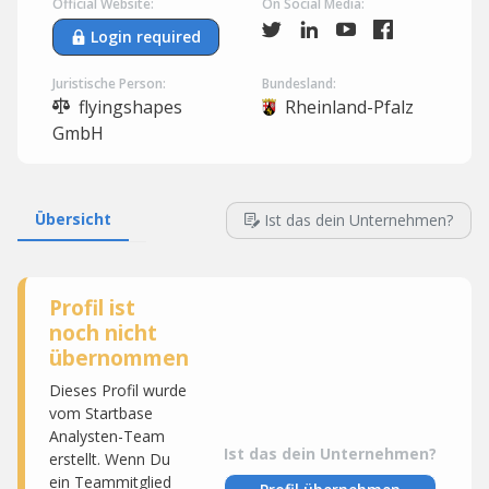
Official Website:
On Social Media:
Login required
Juristische Person:
Bundesland:
flyingshapes
Rheinland-Pfalz
GmbH
Übersicht
Ist das dein Unternehmen?
Profil ist
noch nicht
übernommen
Dieses Profil wurde
vom Startbase
Analysten-Team
Ist das dein Unternehmen?
erstellt. Wenn Du
ein Teammitglied