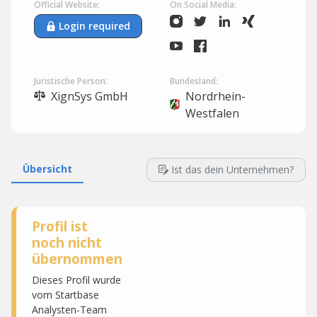
Official Website:
On Social Media:
Login required
Juristische Person:
Bundesland:
XignSys GmbH
Nordrhein-
Westfalen
Übersicht
Ist das dein Unternehmen?
Profil ist
noch nicht
übernommen
Dieses Profil wurde
vom Startbase
Analysten-Team