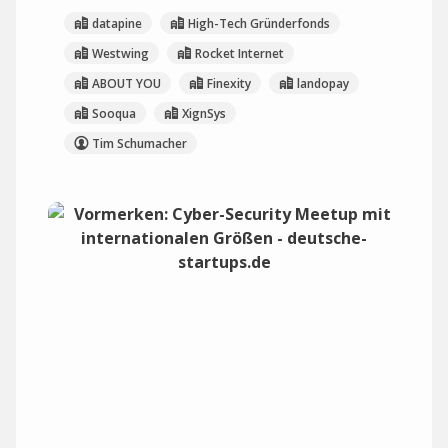
datapine
High-Tech Gründerfonds
Westwing
Rocket Internet
ABOUT YOU
Finexity
landopay
Sooqua
XignSys
Tim Schumacher