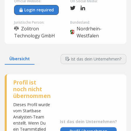
Official Website:
On Social Media:
Login required
Juristische Person:
Bundesland:
Zolitron
Nordrhein-
Technology GmbH
Westfalen
Übersicht
Ist das dein Unternehmen?
Profil ist
noch nicht
übernommen
Dieses Profil wurde
vom Startbase
Analysten-Team
Ist das dein Unternehmen?
erstellt. Wenn Du
ein Teammitglied