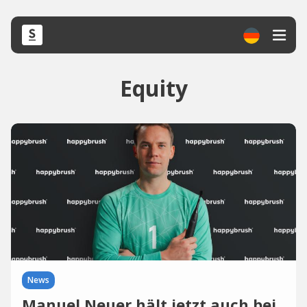
Equity
News
Manuel Neuer hält jetzt auch bei